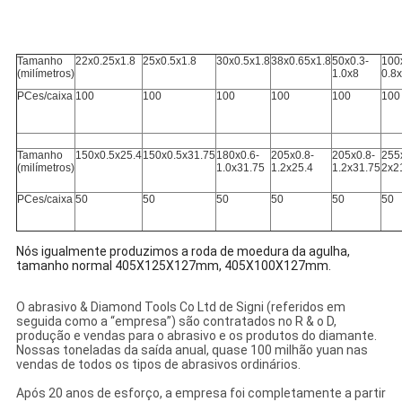
Tamanho
22x0.25x1.8
25x0.5x1.8
30x0.5x1.8
38x0.65x1.8
50x0.3-
100
(milímetros)
1.0x8
0.8
PCes/caixa
100
100
100
100
100
100
Tamanho
150x0.5x25.4
150x0.5x31.75
180x0.6-
205x0.8-
205x0.8-
255
(milímetros)
1.0x31.75
1.2x25.4
1.2x31.75
2x2
PCes/caixa
50
50
50
50
50
50
Nós igualmente produzimos a roda de moedura da agulha,
tamanho normal 405X125X127mm, 405X100X127mm.
O abrasivo & Diamond Tools Co Ltd de Signi (referidos em
seguida como a “empresa”) são contratados no R & o D,
produção e vendas para o abrasivo e os produtos do diamante.
Nossas toneladas da saída anual, quase 100 milhão yuan nas
vendas de todos os tipos de abrasivos ordinários.
Após 20 anos de esforço, a empresa foi completamente a partir