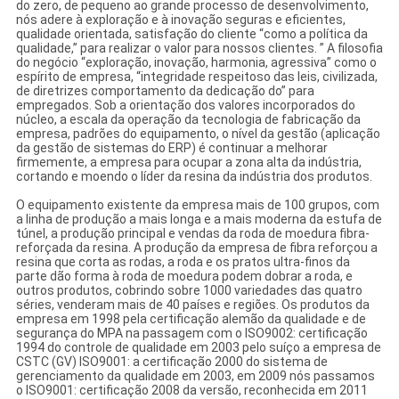
do zero, de pequeno ao grande processo de desenvolvimento,
nós adere à exploração e à inovação seguras e eficientes,
qualidade orientada, satisfação do cliente “como a política da
qualidade,” para realizar o valor para nossos clientes. ” A filosofia
do negócio “exploração, inovação, harmonia, agressiva” como o
espírito de empresa, “integridade respeitoso das leis, civilizada,
de diretrizes comportamento da dedicação do” para
empregados. Sob a orientação dos valores incorporados do
núcleo, a escala da operação da tecnologia de fabricação da
empresa, padrões do equipamento, o nível da gestão (aplicação
da gestão de sistemas do ERP) é continuar a melhorar
firmemente, a empresa para ocupar a zona alta da indústria,
cortando e moendo o líder da resina da indústria dos produtos.
O equipamento existente da empresa mais de 100 grupos, com
a linha de produção a mais longa e a mais moderna da estufa de
túnel, a produção principal e vendas da roda de moedura fibra-
reforçada da resina. A produção da empresa de fibra reforçou a
resina que corta as rodas, a roda e os pratos ultra-finos da
parte dão forma à roda de moedura podem dobrar a roda, e
outros produtos, cobrindo sobre 1000 variedades das quatro
séries, venderam mais de 40 países e regiões. Os produtos da
empresa em 1998 pela certificação alemão da qualidade e de
segurança do MPA na passagem com o ISO9002: certificação
1994 do controle de qualidade em 2003 pelo suíço a empresa de
CSTC (GV) ISO9001: a certificação 2000 do sistema de
gerenciamento da qualidade em 2003, em 2009 nós passamos
o ISO9001: certificação 2008 da versão, reconhecida em 2011