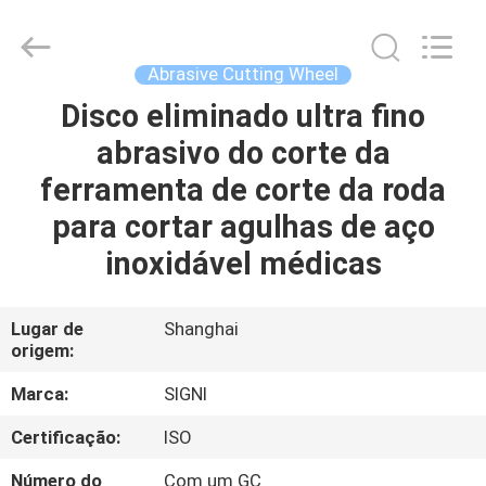
Cutting
Wheel
fornecedor.
Copyright
©
Abrasive Cutting Wheel
2020
-
2024
Disco eliminado ultra fino
CASA
cuttinggrindingwheel.com.
All
abrasivo do corte da
Rights
Reserved.
PRODUTOS
ferramenta de corte da roda
para cortar agulhas de aço
SOBRE
inoxidável médicas
NÓS
Lugar de
Shanghai
origem:
EXCURSÃO
DA
Marca:
SIGNI
FÁBRICA
Certificação:
ISO
Número do
Com um GC