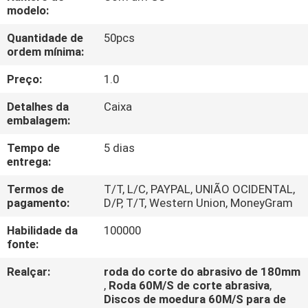
CONTROLE
modelo:
DA
Quantidade de
50pcs
ordem mínima:
QUALIDADE
Preço:
1.0
CONTACTE-
Detalhes da
Caixa
NOS
embalagem:
Tempo de
5 dias
entrega:
PEÇA
UMAS
Termos de
T/T, L/C, PAYPAL, UNIÃO OCIDENTAL,
pagamento:
D/P, T/T, Western Union, MoneyGram
CITAÇÕES
Habilidade da
100000
fonte:
NOTÍCIA
Realçar:
roda do corte do abrasivo de 180mm
,
Roda 60M/S de corte abrasiva
,
Discos de moedura 60M/S para de